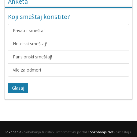
Anketa
Koji smeštaj koristite?
Privatni smeštaj!
Hotelski smeštaj!
Pansionski smeštaj!
Vile za odmor!
Glasaj
Sokobanja
- Sokobanja turistički informativni portal •
Sokobanja Net
- Smeštaj i