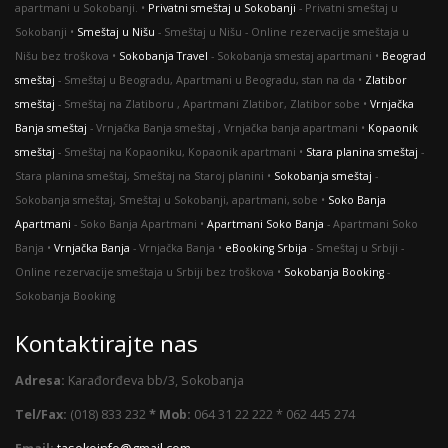
apartmani u Sokobanji. •
Privatni smeštaj u Sokobanji
- Privatni smeštaj u
Sokobanji •
Smeštaj u Nišu
- Smeštaj u Nišu - Online rezervacije smeštaja u
Nišu bez troškova •
Sokobanja Travel
- Sokobanja smestaj apartmani •
Beograd
smeštaj
- Smeštaj u Beogradu, Apartmani u Beogradu, stan na da •
Zlatibor
smeštaj
- Smeštaj na Zlatiboru , Apartmani Zlatibor, Zlatibor sobe •
Vrnjačka
Banja smeštaj
- Vrnjačka Banja smeštaj , Vrnjačka banja apartmani •
Kopaonik
smeštaj
- Smeštaj na Kopaoniku, Kopaonik apartmani •
Stara planina smeštaj
-
Stara planina smeštaj, Smeštaj na Staroj planini •
Sokobanja smeštaj
-
Sokobanja smeštaj, Smeštaj u Sokobanji, apartmani, sobe •
Soko Banja
Apartmani
- Soko Banja Apartmani •
Apartmani Soko Banja
- Apartmani Soko
Banja •
Vrnjačka Banja
- Vrnjačka Banja •
eBooking Srbija
- Smeštaj u Srbiji -
Оnline rezervacije smeštaja u Srbiji bez troškova •
Sokobanja Booking
-
Sokobanja Booking
Kontaktirajte nas
Adresa:
Karađorđeva bb/3, Sokobanja
Tel/Fax:
(018) 833 232
* Mob:
064 31 22 222 * 062 445 274