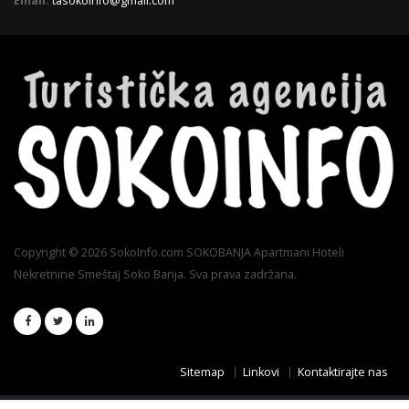
Email:
tasokoinfo@gmail.com
Copyright © 2026 SokoInfo.com SOKOBANJA Apartmani Hoteli
Nekretnine Smeštaj Soko Banja. Sva prava zadržana.
Sitemap
Linkovi
Kontaktirajte nas