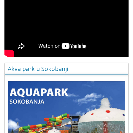
Akva park u Sokobanji