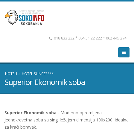
018 833 232 * 064 31 22 222 * 062 445 274
HOTELI
HOTEL SUNCE****
Superior Ekonomik soba
Superior Ekonomik soba
- Moderno opremljena
jednokrevetna soba sa singl ležajem dimenzija 100x200, idealna
za kraći boravak.