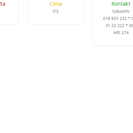
eta
Cena
Kontakt
)
Sokoinfo
018 833 232 * 
31 22 222 * 0
445 274