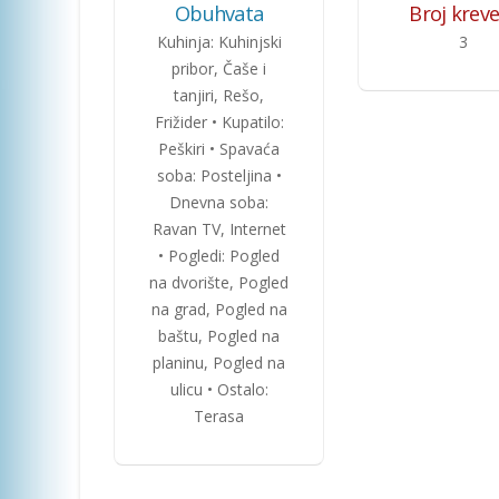
Obuhvata
Broj krev
Kuhinja: Kuhinjski
3
pribor, Čaše i
tanjiri, Rešo,
Frižider • Kupatilo:
Peškiri • Spavaća
soba: Posteljina •
Dnevna soba:
Ravan TV, Internet
• Pogledi: Pogled
na dvorište, Pogled
na grad, Pogled na
baštu, Pogled na
planinu, Pogled na
ulicu • Ostalo:
Terasa