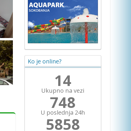
Ko je online?
15
Ukupno na vezi
831
U poslednja 24h
6509