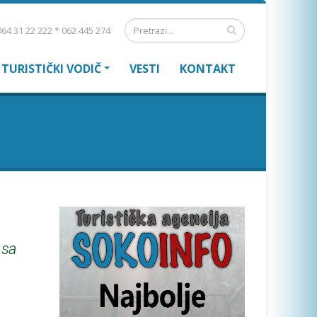
64 31 22 222 * 062 445 274
TURISTIČKI VODIČ
VESTI
KONTAKT
 sa