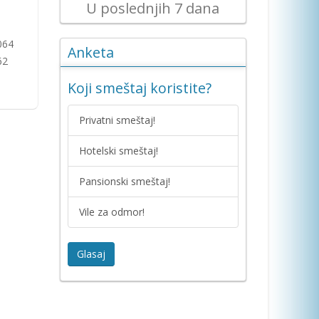
U poslednjih 7 dana
064
Anketa
62
Koji smeštaj koristite?
Privatni smeštaj!
Hotelski smeštaj!
Pansionski smeštaj!
Vile za odmor!
Glasaj