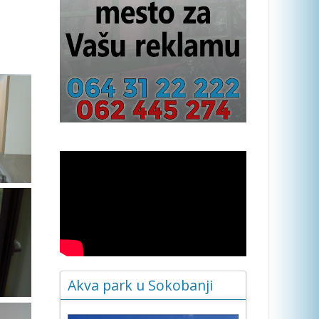
Akva park u Sokobanji