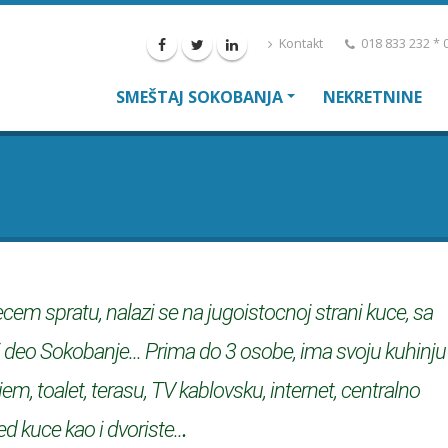
Kontakt
018 833 232 * 0
SMEŠTAJ SOKOBANJA
NEKRETNINE
ecem spratu, nalazi se na jugoistocnoj strani kuce, sa
 deo Sokobanje... Prima do 3 osobe, ima svoju kuhinju
, toalet, terasu, TV kablovsku, internet, centralno
.
d kuce kao i dvoriste..