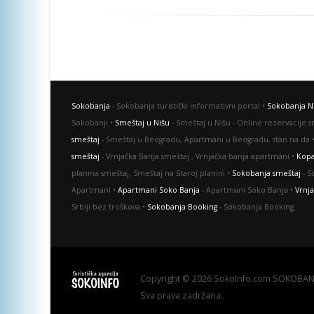
Sokobanja
- Sokobanja turistički informativni portal •
Sokobanja N
Sokobanji •
Smeštaj u Nišu
- Smeštaj u Nišu - Online rezervacije 
smeštaj
- Smeštaj u Beogradu, Apartmani u Beogradu, stan na da 
smeštaj
- Vrnjačka Banja smeštaj , Vrnjačka banja apartmani •
Kopa
planina smeštaj, Smeštaj na Staroj planini •
Sokobanja smeštaj
- S
Apartmani •
Apartmani Soko Banja
- Apartmani Soko Banja •
Vrnj
Srbiji bez troškova •
Sokobanja Booking
- Sokobanja Booking
Copyright © 2026 SokoInfo.com SOKOBANJA
Sva prava zadržana.