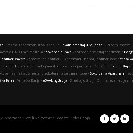
et
- Smeštaj i apartmani u Sokobanji. •
Privatni smeštaj u Sokobanji
- Privatni smeštaj 
smeštaja u Nišu bez troškova •
Sokobanja Travel
- Sokobanja smestaj apartmani •
Beog
•
Zlatibor smeštaj
- Smeštaj na Zlatiboru , Apartmani Zlatibor, Zlatibor sobe •
Vrnjačka
onik smeštaj
- Smeštaj na Kopaoniku, Kopaonik apartmani •
Stara planina smeštaj
- S
okobanja smeštaj, Smeštaj u Sokobanji, apartmani, sobe •
Soko Banja Apartmani
- Sok
ačka Banja
- Vrnjačka Banja •
eBooking Srbija
- Smeštaj u Srbiji - Оnline rezervacije sme
 Apartmani Hoteli Nekretnine Smeštaj Soko Banja.