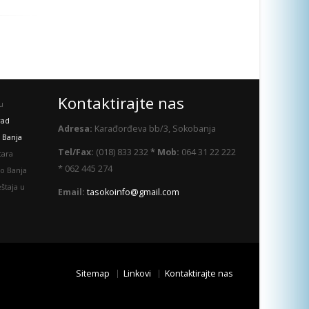
Kontaktirajte nas
u
rad
Adresa:
Karađorđeva bb/3, Sokobanja
 Banja
Tel/Fax:
(018) 833 232
* Mob:
064 31 22 222
tara
* 062 445 274
o Banja
štaja u
Email:
tasokoinfo@gmail.com
Sitemap
Linkovi
Kontaktirajte nas