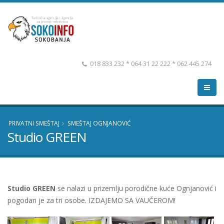
018 833 232 * 064 31 22 222 * 062 445 274
PRIVATNI SMEŠTAJ
SMEŠTAJ OGNJANOVIĆ
Studio GREEN
Studio GREEN
se nalazi u prizemlju porodične kuće Ognjanović i
pogodan je za tri osobe. IZDAJEMO SA VAUČEROM!