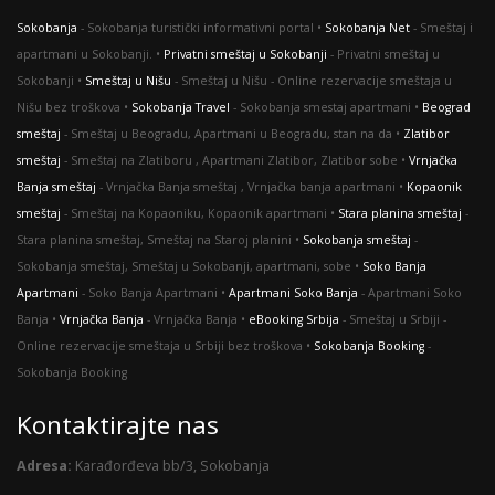
Sokobanja
- Sokobanja turistički informativni portal •
Sokobanja Net
- Smeštaj i
apartmani u Sokobanji. •
Privatni smeštaj u Sokobanji
- Privatni smeštaj u
Sokobanji •
Smeštaj u Nišu
- Smeštaj u Nišu - Online rezervacije smeštaja u
Nišu bez troškova •
Sokobanja Travel
- Sokobanja smestaj apartmani •
Beograd
smeštaj
- Smeštaj u Beogradu, Apartmani u Beogradu, stan na da •
Zlatibor
smeštaj
- Smeštaj na Zlatiboru , Apartmani Zlatibor, Zlatibor sobe •
Vrnjačka
Banja smeštaj
- Vrnjačka Banja smeštaj , Vrnjačka banja apartmani •
Kopaonik
smeštaj
- Smeštaj na Kopaoniku, Kopaonik apartmani •
Stara planina smeštaj
-
Stara planina smeštaj, Smeštaj na Staroj planini •
Sokobanja smeštaj
-
Sokobanja smeštaj, Smeštaj u Sokobanji, apartmani, sobe •
Soko Banja
Apartmani
- Soko Banja Apartmani •
Apartmani Soko Banja
- Apartmani Soko
Banja •
Vrnjačka Banja
- Vrnjačka Banja •
eBooking Srbija
- Smeštaj u Srbiji -
Оnline rezervacije smeštaja u Srbiji bez troškova •
Sokobanja Booking
-
Sokobanja Booking
Kontaktirajte nas
Adresa:
Karađorđeva bb/3, Sokobanja