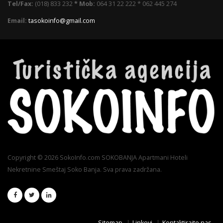
Tel/Fax:
(018) 833 232
* Mob:
064 31 22 222 * 062 445 274
Email:
tasokoinfo@gmail.com
Copyright © 2026 SokoInfo.com SOKOBANJA Apartmani Hoteli
Nekretnine Smeštaj Soko Banja. Sva prava zadržana.
Sitemap
Linkovi
Kontaktirajte nas