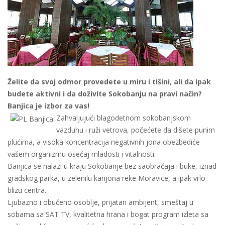
Želite da svoj odmor provedete u miru i tišini, ali da ipak
budete aktivni i da doživite Sokobanju na pravi način?
Banjica je izbor za vas!
Zahvaljujući blagodetnom sokobanjskom
vazduhu i ruži vetrova, počećete da dišete punim
plućima, a visoka koncentracija negativnih jona obezbediće
vašem organizmu osećaj mladosti i vitalnosti.
Banjica se nalazi u kraju Sokobanje bez saobraćaja i buke, iznad
gradskog parka, u zelenilu kanjona reke Moravice, a ipak vrlo
blizu centra.
Ljubazno i obučeno osoblje, prijatan ambijent, smeštaj u
sobama sa SAT TV, kvalitetna hrana i bogat program izleta sa