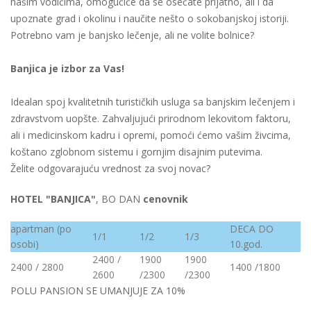
našim vodičima, omogućiće da se osećate prijatno, ali i da
upoznate grad i okolinu i naučite nešto o sokobanjskoj istoriji.
Potrebno vam je banjsko lečenje, ali ne volite bolnice?
Banjica je izbor za Vas!
Idealan spoj kvalitetnih turističkih usluga sa banjskim lečenjem i
zdravstvom uopšte. Zahvaljujući prirodnom lekovitom faktoru,
ali i medicinskom kadru i opremi, pomoći ćemo vašim živcima,
koštano zglobnom sistemu i gornjim disajnim putevima.
Želite odgovarajuću vrednost za svoj novac?
HOTEL "BANJICA"
, BO DAN
cenovnik
apartman (po
DECA DO
1/1
1/2
1/3
osobi)
10.god.
2400 /
1900
1900
2400 / 2800
1400 /1800
2600
/2300
/2300
POLU PANSION SE UMANJUJE ZA 10%