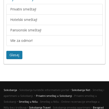
Privatni smeštaj!
Hotelski smeštaj!
Pansionski smeštaj!
Vile za odmor!
Glasaj
Sokobanja
- Sokobanja turistički informativni portal •
Sokobanja Net
- Smeštaj i
apartmani u Sokobanji. •
Privatni smeštaj u Sokobanji
- Privatni smeštaj u
Sokobanji •
Smeštaj u Nišu
- Smeštaj u Nišu - Online rezervacije smeštaja u
Nišu bez troškova •
Sokobanja Travel
- Sokobanja smestaj apartmani •
Beograd