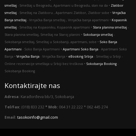
smeštaj
- Smeštaj u Beogradu, Apartmani u Beogradu, stan na da •
Zlatibor
smeštaj
- Smeštaj na Zlatiboru , Apartmani Zlatibor, Zlatibor sobe •
Vrnjačka
Banja smeštaj
- Vrnjačka Banja smeštaj , Vrnjačka banja apartmani •
Kopaonik
smeštaj
- Smeštaj na Kopaoniku, Kopaonik apartmani •
Stara planina smeštaj
-
Stara planina smeštaj, Smeštaj na Staroj planini •
Sokobanja smeštaj
-
Sokobanja smeštaj, Smeštaj u Sokobanji, apartmani, sobe •
Soko Banja
Apartmani
- Soko Banja Apartmani •
Apartmani Soko Banja
- Apartmani Soko
Banja •
Vrnjačka Banja
- Vrnjačka Banja •
eBooking Srbija
- Smeštaj u Srbiji -
Оnline rezervacije smeštaja u Srbiji bez troškova •
Sokobanja Booking
-
Sokobanja Booking
Kontaktirajte nas
Adresa:
Karađorđeva bb/3, Sokobanja
Tel/Fax:
(018) 833 232
* Mob:
064 31 22 222 * 062 445 274
Email:
tasokoinfo@gmail.com