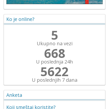
Ko je online?
6
Ukupno na vezi
771
U poslednja 24h
6487
U poslednjih 7 dana
Anketa
Koji smeštaj koristite?