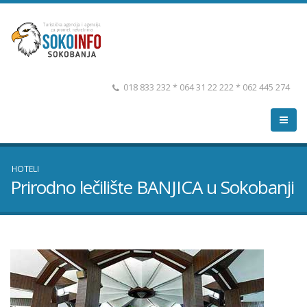
018 833 232 * 064 31 22 222 * 062 445 274
HOTELI
Prirodno lečilište BANJICA u Sokobanji