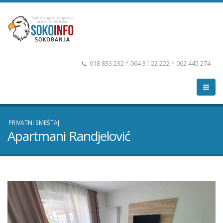
018 833 232 * 064 31 22 222 * 062 445 274
PRIVATNI SMEŠTAJ
Apartmani Randjelović