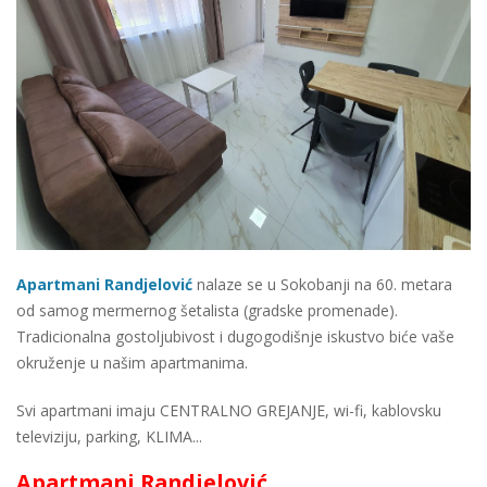
Apartmani Randjelović
nalaze se u Sokobanji na 60. metara
od samog mermernog šetalista (gradske promenade).
Tradicionalna gostoljubivost i dugogodišnje iskustvo biće vaše
okruženje u našim apartmanima.
Svi apartmani imaju CENTRALNO GREJANJE, wi-fi, kablovsku
televiziju, parking, KLIMA...
Apartmani Randjelović