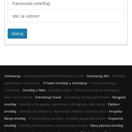
Pansionski smeštaj!
Vile za odmor!
Glasaj
Sokobanja
- Sokobanja turistički informativni portal •
Sokobanja Net
- Smeštaj i
apartmani u Sokobanji. •
Privatni smeštaj u Sokobanji
- Privatni smeštaj u
Sokobanji •
Smeštaj u Nišu
- Smeštaj u Nišu - Online rezervacije smeštaja u
Nišu bez troškova •
Sokobanja Travel
- Sokobanja smestaj apartmani •
Beograd
smeštaj
- Smeštaj u Beogradu, Apartmani u Beogradu, stan na da •
Zlatibor
smeštaj
- Smeštaj na Zlatiboru , Apartmani Zlatibor, Zlatibor sobe •
Vrnjačka
Banja smeštaj
- Vrnjačka Banja smeštaj , Vrnjačka banja apartmani •
Kopaonik
smeštaj
- Smeštaj na Kopaoniku, Kopaonik apartmani •
Stara planina smeštaj
-