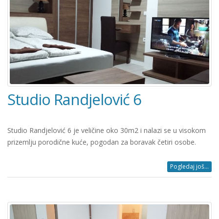
Studio Randjelović 6
Studio Randjelović 6 je veličine oko 30m2 i nalazi se u visokom
prizemlju porodične kuće, pogodan za boravak četiri osobe.
Pogledaj još...