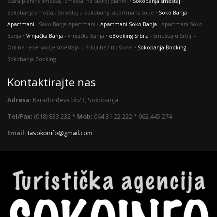
Stara planina smeštaj, Smeštaj na Staroj planini •
Sokobanja smeštaj
-
Sokobanja smeštaj, Smeštaj u Sokobanji, apartmani, sobe •
Soko Banja
Apartmani
- Soko Banja Apartmani •
Apartmani Soko Banja
- Apartmani Soko
Banja •
Vrnjačka Banja
- Vrnjačka Banja •
eBooking Srbija
- Smeštaj u Srbiji -
Оnline rezervacije smeštaja u Srbiji bez troškova •
Sokobanja Booking
-
Sokobanja Booking
Kontaktirajte nas
Adresa:
Karađorđeva bb/3, Sokobanja
Tel/Fax:
(018) 833 232
* Mob:
064 31 22 222 * 062 445 274
Email:
tasokoinfo@gmail.com