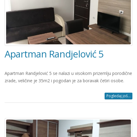
Apartman Randjelović 5
Apartman Randjelović 5 se nalazi u visokom prizemlju porodične
zrade, veličine je 35m2 i pogodan je za boravak četiri osobe.
Pogledaj još...