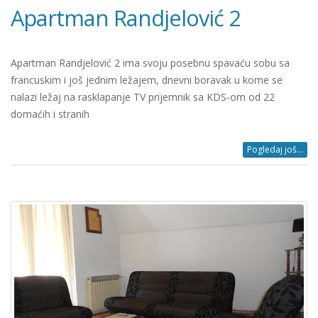
Apartman Randjelović 2
Apartman Randjelović 2 ima svoju posebnu spavaću sobu sa
francuskim i još jednim ležajem, dnevni boravak u kome se
nalazi ležaj na rasklapanje TV prijemnik sa KDS-om od 22
domaćih i stranih
Pogledaj još...